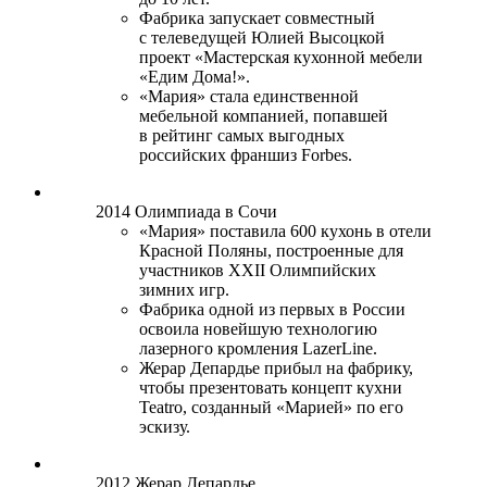
Фабрика запускает совместный
с телеведущей Юлией Высоцкой
проект «Мастерская кухонной мебели
«Едим Дома!».
«Мария» стала единственной
мебельной компанией, попавшей
в рейтинг самых выгодных
российских франшиз Forbes.
2014
Олимпиада в Сочи
«Мария» поставила 600 кухонь в отели
Красной Поляны, построенные для
участников ХХII Олимпийских
зимних игр.
Фабрика одной из первых в России
освоила новейшую технологию
лазерного кромления LazerLine.
Жерар Депардье прибыл на фабрику,
чтобы презентовать концепт кухни
Teatro, созданный «Марией» по его
эскизу.
2012
Жерар Депардье