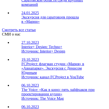
Саратовской области среди крупных
компаний
24.01.2025
Экскурсия для саратовцев прошла
в «Марии»
Смотреть все статьи
СМИ о нас
27.10.2023
Interior+ Design: Techno+
Источник: Interior+ Design
19.10.2023
FCProject: флагман студии «Мария» в
«Авиапарке». Экскурсия с Денисом
Юдиным
Источник:
канал FCProject в YouTube
06.10.2023
The Voice: «Как в кино: пять лайфхаков при
проектировании кухни»
Источник:
The Voice Mag
06.10.2023