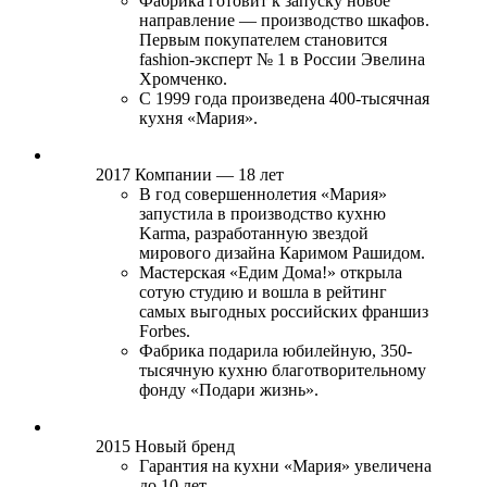
Фабрика готовит к запуску новое
направление — производство шкафов.
Первым покупателем становится
fashion-эксперт № 1 в России Эвелина
Хромченко.
С 1999 года произведена 400-тысячная
кухня «Мария».
2017
Компании — 18 лет
В год совершеннолетия «Мария»
запустила в производство кухню
Karma, разработанную звездой
мирового дизайна Каримом Рашидом.
Мастерская «Едим Дома!» открыла
сотую студию и вошла в рейтинг
самых выгодных российских франшиз
Forbes.
Фабрика подарила юбилейную, 350-
тысячную кухню благотворительному
фонду «Подари жизнь».
2015
Новый бренд
Гарантия на кухни «Мария» увеличена
до 10 лет.