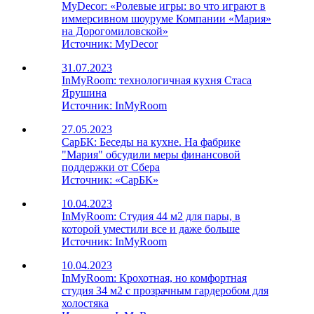
MyDecor: «Ролевые игры: во что играют в
иммерсивном шоуруме Компании «Мария»
на Дорогомиловской»
Источник:
MyDecor
31.07.2023
InMyRoom: технологичная кухня Стаса
Ярушина
Источник:
InMyRoom
27.05.2023
СарБК: Беседы на кухне. На фабрике
"Мария" обсудили меры финансовой
поддержки от Сбера
Источник:
«СарБК»
10.04.2023
InMyRoom: Студия 44 м2 для пары, в
которой уместили все и даже больше
Источник:
InMyRoom
10.04.2023
InMyRoom: Крохотная, но комфортная
студия 34 м2 с прозрачным гардеробом для
холостяка